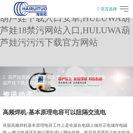
葫芦娃视频污APP下载,HULUWA
语言选择
葫芦娃下载入口安卓,HULUWA葫
English
芦娃18禁污网站入口,HULUWA葫
芦娃污污污下载官方网站
葫芦娃视频污APP下载主页
>
资讯动态
>
行业新闻
>
HULUWA
葫芦娃下载入口安卓焊接
资讯动态
高频焊机-基本原理电容可以阻隔交流电
依据高频焊机基本原理电容工作上是依据在电级上储存正电储存电磁
能,一般与电感器互相运用造成LC耦合电路。电容器原理是正电在电场