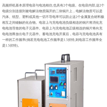
高频焊机基本原理电容与电池相仿,也具有2个电级。在电容内部,这2个
电级分别连接到被电解法物质隔开的二块铜片上，电解法物质可以是
汽体、纸型、塑料或其他一切不导电率可以防止这2个金属复合材料极
相互之间碰触的化合物。电容上与充电电池负级相连的铜片将消化充
电电池导致的电子元器件。电容上与充电电池正级相连的铜片将向充
电电池释放出电子元器件。蓄电池充电开展后，电容与充电电池具有
一样的工作频率(倘若充电电池工作频率是1.5伏特,则电容工作频率全
是1.5伏特)。