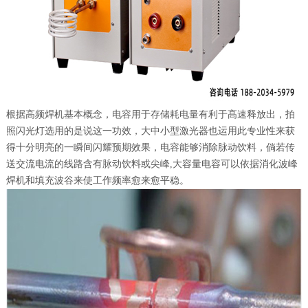
根据高频焊机基本概念，电容用于存储耗电量有利于髙速释放出，拍
照闪光灯选用的是说这一功效，大中小型激光器也运用此专业性来获
得十分明亮的一瞬间闪耀预期效果，电容能够消除脉动饮料，倘若传
送交流电流的线路含有脉动饮料或尖峰,大容量电容可以依据消化波峰
焊机和填充波谷来使工作频率愈来愈平稳。